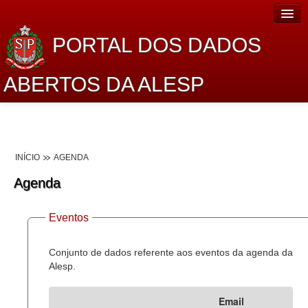
PORTAL DOS DADOS
ABERTOS DA ALESP
Home
Sobre o projeto
INÍCIO
AGENDA
Dados Abertos Alesp
Agenda
Lei de Acesso à Informação
Eventos
Dados Governamentais Abertos
Planejamento
Conjunto de dados referente aos eventos da agenda da
Alesp.
Catálogo de dados
Email
Processo Legislativo