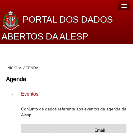
PORTAL DOS DADOS
ABERTOS DA ALESP
Home
Sobre o projeto
INÍCIO
AGENDA
Dados Abertos Alesp
Agenda
Lei de Acesso à Informação
Eventos
Dados Governamentais Abertos
Planejamento
Conjunto de dados referente aos eventos da agenda da
Alesp.
Catálogo de dados
Email
Processo Legislativo