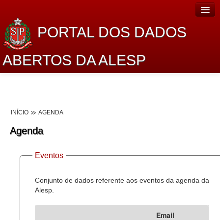
PORTAL DOS DADOS
ABERTOS DA ALESP
Home
Sobre o projeto
INÍCIO
AGENDA
Dados Abertos Alesp
Agenda
Lei de Acesso à Informação
Eventos
Dados Governamentais Abertos
Planejamento
Conjunto de dados referente aos eventos da agenda da
Alesp.
Catálogo de dados
Email
Processo Legislativo