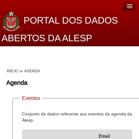
PORTAL DOS DADOS
ABERTOS DA ALESP
Home
Sobre o projeto
INÍCIO
AGENDA
Dados Abertos Alesp
Agenda
Lei de Acesso à Informação
Eventos
Dados Governamentais Abertos
Planejamento
Conjunto de dados referente aos eventos da agenda da
Alesp.
Catálogo de dados
Email
Processo Legislativo