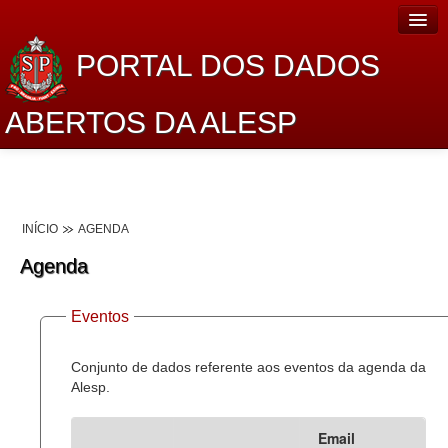
PORTAL DOS DADOS
ABERTOS DA ALESP
Home
Sobre o projeto
INÍCIO
AGENDA
Dados Abertos Alesp
Agenda
Lei de Acesso à Informação
Eventos
Dados Governamentais Abertos
Planejamento
Conjunto de dados referente aos eventos da agenda da
Alesp.
Catálogo de dados
Email
Processo Legislativo