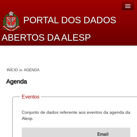
PORTAL DOS DADOS
ABERTOS DA ALESP
Home
Sobre o projeto
INÍCIO
AGENDA
Dados Abertos Alesp
Agenda
Lei de Acesso à Informação
Eventos
Dados Governamentais Abertos
Planejamento
Conjunto de dados referente aos eventos da agenda da
Alesp.
Catálogo de dados
Email
Processo Legislativo