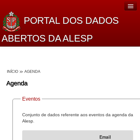
PORTAL DOS DADOS
ABERTOS DA ALESP
Home
Sobre o projeto
INÍCIO
AGENDA
Dados Abertos Alesp
Agenda
Lei de Acesso à Informação
Eventos
Dados Governamentais Abertos
Planejamento
Conjunto de dados referente aos eventos da agenda da
Alesp.
Catálogo de dados
Email
Processo Legislativo