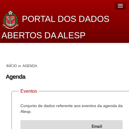
PORTAL DOS DADOS
ABERTOS DA ALESP
Home
Sobre o projeto
INÍCIO
AGENDA
Dados Abertos Alesp
Agenda
Lei de Acesso à Informação
Eventos
Dados Governamentais Abertos
Planejamento
Conjunto de dados referente aos eventos da agenda da
Alesp.
Catálogo de dados
Email
Processo Legislativo