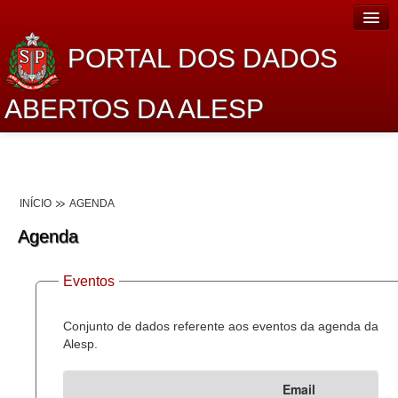
PORTAL DOS DADOS
ABERTOS DA ALESP
Home
Sobre o projeto
INÍCIO
AGENDA
Dados Abertos Alesp
Agenda
Lei de Acesso à Informação
Eventos
Dados Governamentais Abertos
Planejamento
Conjunto de dados referente aos eventos da agenda da
Alesp.
Catálogo de dados
Email
Processo Legislativo