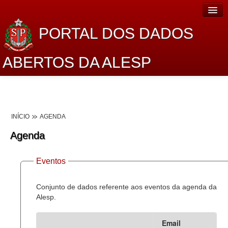
PORTAL DOS DADOS
ABERTOS DA ALESP
Home
Sobre o projeto
INÍCIO
AGENDA
Dados Abertos Alesp
Agenda
Lei de Acesso à Informação
Eventos
Dados Governamentais Abertos
Planejamento
Conjunto de dados referente aos eventos da agenda da
Alesp.
Catálogo de dados
Email
Processo Legislativo