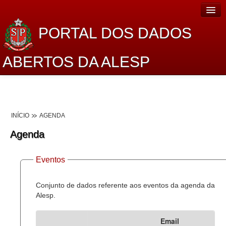
PORTAL DOS DADOS
ABERTOS DA ALESP
Home
Sobre o projeto
INÍCIO
AGENDA
Dados Abertos Alesp
Agenda
Lei de Acesso à Informação
Eventos
Dados Governamentais Abertos
Planejamento
Conjunto de dados referente aos eventos da agenda da
Alesp.
Catálogo de dados
Email
Processo Legislativo