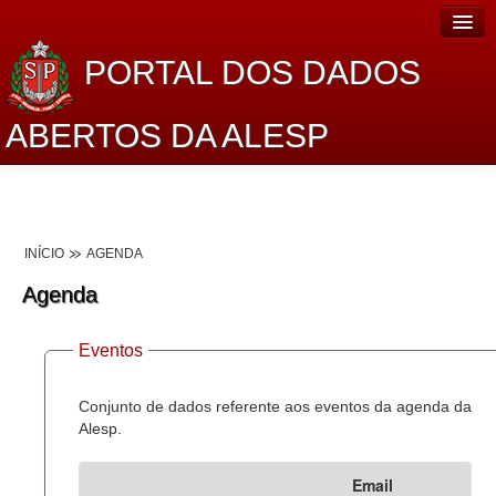
PORTAL DOS DADOS
ABERTOS DA ALESP
Home
Sobre o projeto
INÍCIO
AGENDA
Dados Abertos Alesp
Agenda
Lei de Acesso à Informação
Eventos
Dados Governamentais Abertos
Planejamento
Conjunto de dados referente aos eventos da agenda da
Alesp.
Catálogo de dados
Email
Processo Legislativo