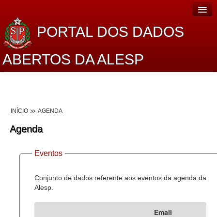
PORTAL DOS DADOS
ABERTOS DA ALESP
Home
Sobre o projeto
INÍCIO
AGENDA
Dados Abertos Alesp
Agenda
Lei de Acesso à Informação
Eventos
Dados Governamentais Abertos
Planejamento
Conjunto de dados referente aos eventos da agenda da
Alesp.
Catálogo de dados
Email
Processo Legislativo