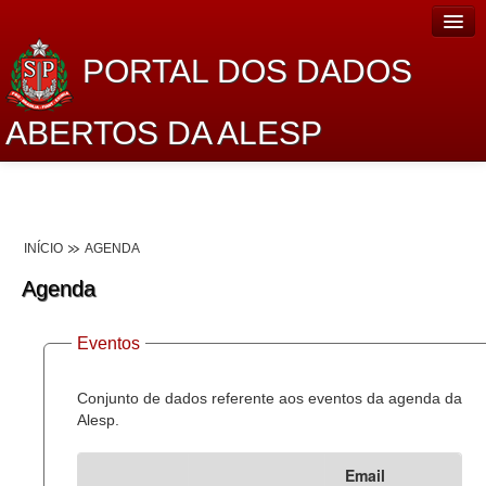
PORTAL DOS DADOS
ABERTOS DA ALESP
Home
Sobre o projeto
INÍCIO
AGENDA
Dados Abertos Alesp
Agenda
Lei de Acesso à Informação
Eventos
Dados Governamentais Abertos
Planejamento
Conjunto de dados referente aos eventos da agenda da
Alesp.
Catálogo de dados
Email
Processo Legislativo