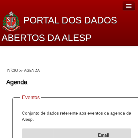
PORTAL DOS DADOS
ABERTOS DA ALESP
Home
Sobre o projeto
INÍCIO
AGENDA
Dados Abertos Alesp
Agenda
Lei de Acesso à Informação
Eventos
Dados Governamentais Abertos
Planejamento
Conjunto de dados referente aos eventos da agenda da
Alesp.
Catálogo de dados
Email
Processo Legislativo