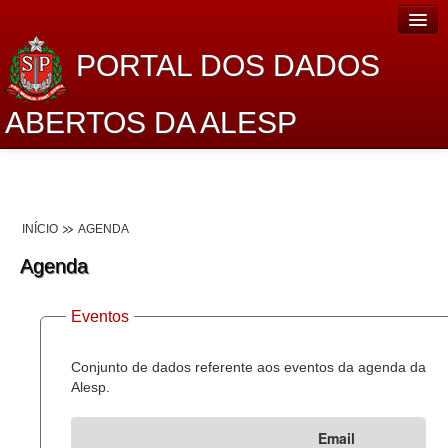
PORTAL DOS DADOS
ABERTOS DA ALESP
Home
Sobre o projeto
INÍCIO
AGENDA
Dados Abertos Alesp
Agenda
Lei de Acesso à Informação
Eventos
Dados Governamentais Abertos
Planejamento
Conjunto de dados referente aos eventos da agenda da
Alesp.
Catálogo de dados
Email
Processo Legislativo