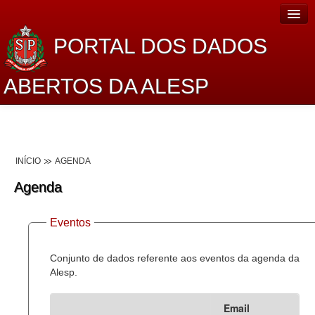
PORTAL DOS DADOS
ABERTOS DA ALESP
Home
Sobre o projeto
INÍCIO
AGENDA
Dados Abertos Alesp
Agenda
Lei de Acesso à Informação
Eventos
Dados Governamentais Abertos
Planejamento
Conjunto de dados referente aos eventos da agenda da
Alesp.
Catálogo de dados
Email
Processo Legislativo