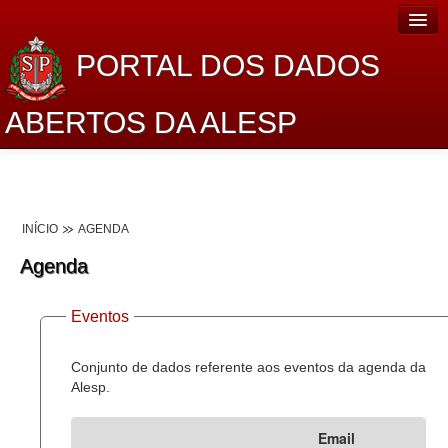
PORTAL DOS DADOS
ABERTOS DA ALESP
Home
Sobre o projeto
INÍCIO
AGENDA
Dados Abertos Alesp
Agenda
Lei de Acesso à Informação
Eventos
Dados Governamentais Abertos
Planejamento
Conjunto de dados referente aos eventos da agenda da
Alesp.
Catálogo de dados
Email
Processo Legislativo