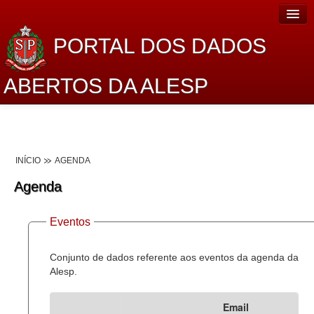
PORTAL DOS DADOS
ABERTOS DA ALESP
Home
Sobre o projeto
INÍCIO
AGENDA
Dados Abertos Alesp
Agenda
Lei de Acesso à Informação
Eventos
Dados Governamentais Abertos
Planejamento
Conjunto de dados referente aos eventos da agenda da
Alesp.
Catálogo de dados
Email
Processo Legislativo