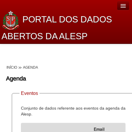
PORTAL DOS DADOS
ABERTOS DA ALESP
Home
Sobre o projeto
INÍCIO
AGENDA
Dados Abertos Alesp
Agenda
Lei de Acesso à Informação
Eventos
Dados Governamentais Abertos
Planejamento
Conjunto de dados referente aos eventos da agenda da
Alesp.
Catálogo de dados
Email
Processo Legislativo