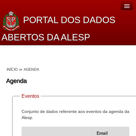
PORTAL DOS DADOS
ABERTOS DA ALESP
Home
Sobre o projeto
INÍCIO
AGENDA
Dados Abertos Alesp
Agenda
Lei de Acesso à Informação
Eventos
Dados Governamentais Abertos
Planejamento
Conjunto de dados referente aos eventos da agenda da
Alesp.
Catálogo de dados
Email
Processo Legislativo