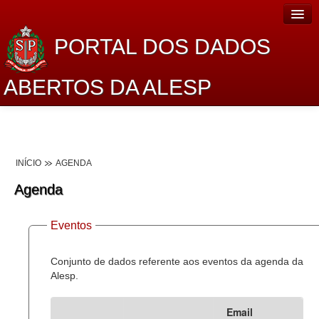
PORTAL DOS DADOS
ABERTOS DA ALESP
Home
Sobre o projeto
INÍCIO
AGENDA
Dados Abertos Alesp
Agenda
Lei de Acesso à Informação
Eventos
Dados Governamentais Abertos
Planejamento
Conjunto de dados referente aos eventos da agenda da
Alesp.
Catálogo de dados
Email
Processo Legislativo