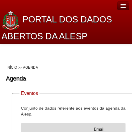
PORTAL DOS DADOS
ABERTOS DA ALESP
Home
Sobre o projeto
INÍCIO
AGENDA
Dados Abertos Alesp
Agenda
Lei de Acesso à Informação
Eventos
Dados Governamentais Abertos
Planejamento
Conjunto de dados referente aos eventos da agenda da
Alesp.
Catálogo de dados
Email
Processo Legislativo