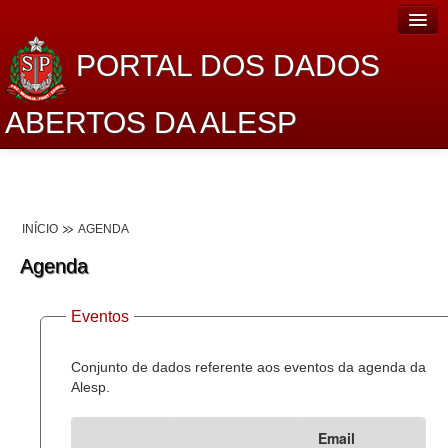
PORTAL DOS DADOS
ABERTOS DA ALESP
Home
Sobre o projeto
INÍCIO
AGENDA
Dados Abertos Alesp
Agenda
Lei de Acesso à Informação
Eventos
Dados Governamentais Abertos
Planejamento
Conjunto de dados referente aos eventos da agenda da
Alesp.
Catálogo de dados
Email
Processo Legislativo