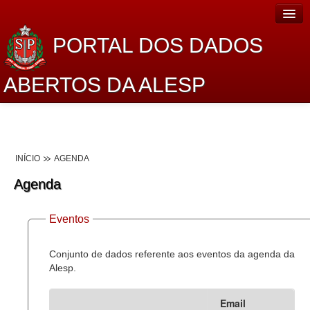
PORTAL DOS DADOS
ABERTOS DA ALESP
Home
Sobre o projeto
INÍCIO
AGENDA
Dados Abertos Alesp
Agenda
Lei de Acesso à Informação
Eventos
Dados Governamentais Abertos
Planejamento
Conjunto de dados referente aos eventos da agenda da
Alesp.
Catálogo de dados
Email
Processo Legislativo