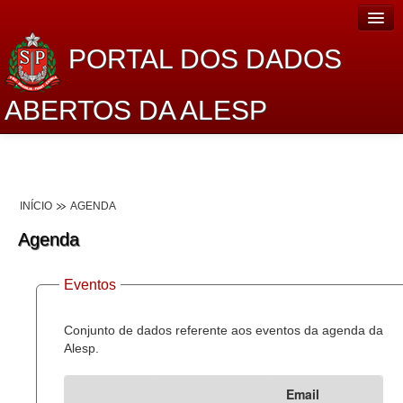
PORTAL DOS DADOS
ABERTOS DA ALESP
Home
Sobre o projeto
INÍCIO
AGENDA
Dados Abertos Alesp
Agenda
Lei de Acesso à Informação
Eventos
Dados Governamentais Abertos
Planejamento
Conjunto de dados referente aos eventos da agenda da
Alesp.
Catálogo de dados
Email
Processo Legislativo