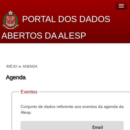
PORTAL DOS DADOS
ABERTOS DA ALESP
Home
Sobre o projeto
INÍCIO
AGENDA
Dados Abertos Alesp
Agenda
Lei de Acesso à Informação
Eventos
Dados Governamentais Abertos
Planejamento
Conjunto de dados referente aos eventos da agenda da
Alesp.
Catálogo de dados
Email
Processo Legislativo