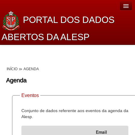
PORTAL DOS DADOS
ABERTOS DA ALESP
Home
Sobre o projeto
INÍCIO
AGENDA
Dados Abertos Alesp
Agenda
Lei de Acesso à Informação
Eventos
Dados Governamentais Abertos
Planejamento
Conjunto de dados referente aos eventos da agenda da
Alesp.
Catálogo de dados
Email
Processo Legislativo