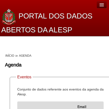
PORTAL DOS DADOS
ABERTOS DA ALESP
Home
Sobre o projeto
INÍCIO
AGENDA
Dados Abertos Alesp
Agenda
Lei de Acesso à Informação
Eventos
Dados Governamentais Abertos
Planejamento
Conjunto de dados referente aos eventos da agenda da
Alesp.
Catálogo de dados
Email
Processo Legislativo