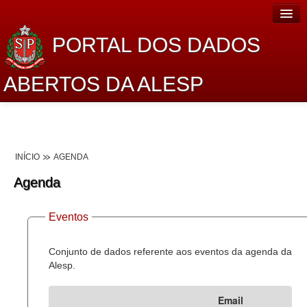
PORTAL DOS DADOS
ABERTOS DA ALESP
Home
Sobre o projeto
INÍCIO
AGENDA
Dados Abertos Alesp
Agenda
Lei de Acesso à Informação
Eventos
Dados Governamentais Abertos
Planejamento
Conjunto de dados referente aos eventos da agenda da
Alesp.
Catálogo de dados
Email
Processo Legislativo