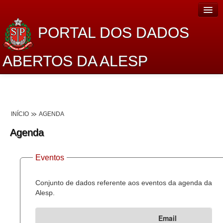
PORTAL DOS DADOS
ABERTOS DA ALESP
Home
Sobre o projeto
INÍCIO
AGENDA
Dados Abertos Alesp
Agenda
Lei de Acesso à Informação
Eventos
Dados Governamentais Abertos
Planejamento
Conjunto de dados referente aos eventos da agenda da
Alesp.
Catálogo de dados
Email
Processo Legislativo