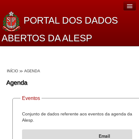
PORTAL DOS DADOS
ABERTOS DA ALESP
Home
Sobre o projeto
INÍCIO
AGENDA
Dados Abertos Alesp
Agenda
Lei de Acesso à Informação
Eventos
Dados Governamentais Abertos
Planejamento
Conjunto de dados referente aos eventos da agenda da
Alesp.
Catálogo de dados
Email
Processo Legislativo