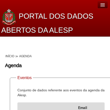
PORTAL DOS DADOS
ABERTOS DA ALESP
Home
Sobre o projeto
INÍCIO
AGENDA
Dados Abertos Alesp
Agenda
Lei de Acesso à Informação
Eventos
Dados Governamentais Abertos
Planejamento
Conjunto de dados referente aos eventos da agenda da
Alesp.
Catálogo de dados
Email
Processo Legislativo