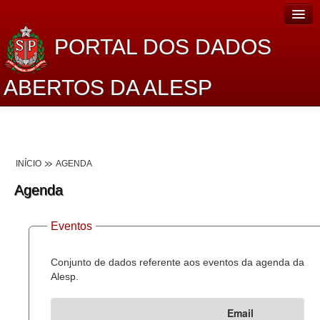
PORTAL DOS DADOS
ABERTOS DA ALESP
Home
Sobre o projeto
INÍCIO
AGENDA
Dados Abertos Alesp
Agenda
Lei de Acesso à Informação
Eventos
Dados Governamentais Abertos
Planejamento
Conjunto de dados referente aos eventos da agenda da
Alesp.
Catálogo de dados
Email
Processo Legislativo