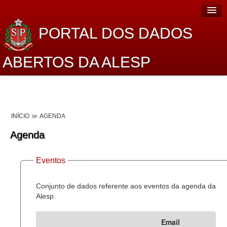
PORTAL DOS DADOS
ABERTOS DA ALESP
Home
Sobre o projeto
INÍCIO
AGENDA
Dados Abertos Alesp
Agenda
Lei de Acesso à Informação
Eventos
Dados Governamentais Abertos
Planejamento
Conjunto de dados referente aos eventos da agenda da
Alesp.
Catálogo de dados
Email
Processo Legislativo