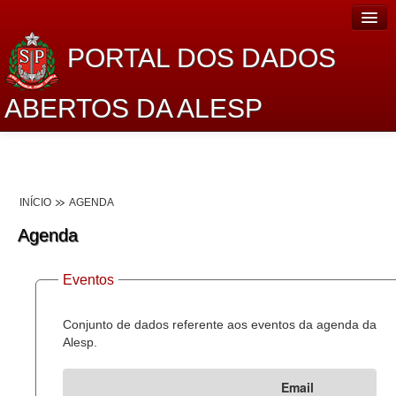
PORTAL DOS DADOS
ABERTOS DA ALESP
Home
Sobre o projeto
INÍCIO
AGENDA
Dados Abertos Alesp
Agenda
Lei de Acesso à Informação
Eventos
Dados Governamentais Abertos
Planejamento
Conjunto de dados referente aos eventos da agenda da
Alesp.
Catálogo de dados
Email
Processo Legislativo