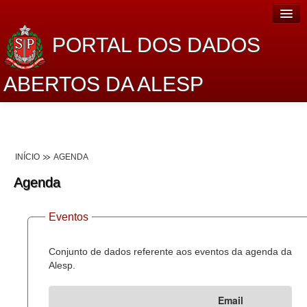
PORTAL DOS DADOS
ABERTOS DA ALESP
Home
Sobre o projeto
INÍCIO
AGENDA
Dados Abertos Alesp
Agenda
Lei de Acesso à Informação
Eventos
Dados Governamentais Abertos
Planejamento
Conjunto de dados referente aos eventos da agenda da
Alesp.
Catálogo de dados
Email
Processo Legislativo