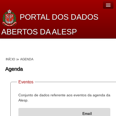
PORTAL DOS DADOS
ABERTOS DA ALESP
Home
Sobre o projeto
INÍCIO
AGENDA
Dados Abertos Alesp
Agenda
Lei de Acesso à Informação
Eventos
Dados Governamentais Abertos
Planejamento
Conjunto de dados referente aos eventos da agenda da
Alesp.
Catálogo de dados
Email
Processo Legislativo