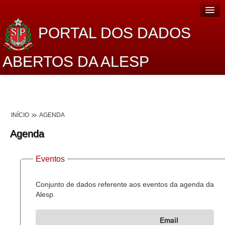
PORTAL DOS DADOS
ABERTOS DA ALESP
Home
Sobre o projeto
INÍCIO
AGENDA
Dados Abertos Alesp
Agenda
Lei de Acesso à Informação
Eventos
Dados Governamentais Abertos
Planejamento
Conjunto de dados referente aos eventos da agenda da
Alesp.
Catálogo de dados
Email
Processo Legislativo