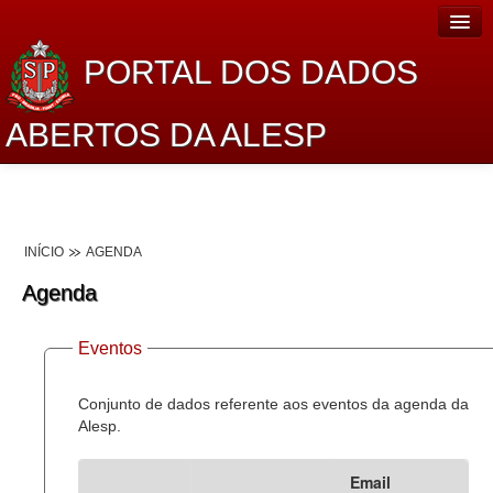
PORTAL DOS DADOS
ABERTOS DA ALESP
Home
Sobre o projeto
INÍCIO
AGENDA
Dados Abertos Alesp
Agenda
Lei de Acesso à Informação
Eventos
Dados Governamentais Abertos
Planejamento
Conjunto de dados referente aos eventos da agenda da
Alesp.
Catálogo de dados
Email
Processo Legislativo