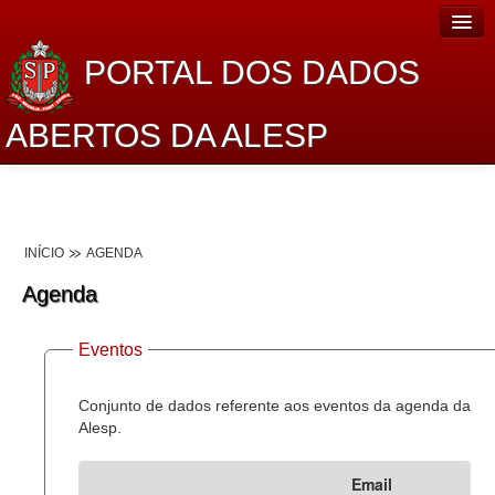
PORTAL DOS DADOS
ABERTOS DA ALESP
Home
Sobre o projeto
INÍCIO
AGENDA
Dados Abertos Alesp
Agenda
Lei de Acesso à Informação
Eventos
Dados Governamentais Abertos
Planejamento
Conjunto de dados referente aos eventos da agenda da
Alesp.
Catálogo de dados
Email
Processo Legislativo