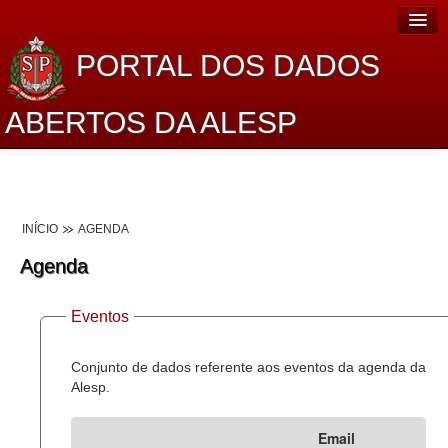
PORTAL DOS DADOS
ABERTOS DA ALESP
Home
Sobre o projeto
INÍCIO
AGENDA
Dados Abertos Alesp
Agenda
Lei de Acesso à Informação
Eventos
Dados Governamentais Abertos
Planejamento
Conjunto de dados referente aos eventos da agenda da
Alesp.
Catálogo de dados
Email
Processo Legislativo