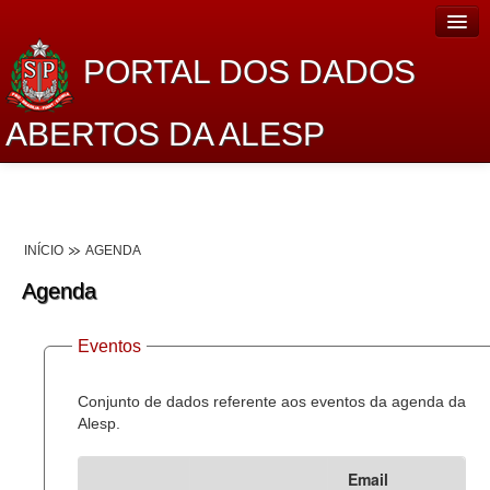
PORTAL DOS DADOS
ABERTOS DA ALESP
Home
Sobre o projeto
INÍCIO
AGENDA
Dados Abertos Alesp
Agenda
Lei de Acesso à Informação
Eventos
Dados Governamentais Abertos
Planejamento
Conjunto de dados referente aos eventos da agenda da
Alesp.
Catálogo de dados
Email
Processo Legislativo