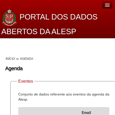
PORTAL DOS DADOS
ABERTOS DA ALESP
Home
Sobre o projeto
INÍCIO
AGENDA
Dados Abertos Alesp
Agenda
Lei de Acesso à Informação
Eventos
Dados Governamentais Abertos
Planejamento
Conjunto de dados referente aos eventos da agenda da
Alesp.
Catálogo de dados
Email
Processo Legislativo