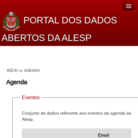
PORTAL DOS DADOS
ABERTOS DA ALESP
Home
Sobre o projeto
INÍCIO
AGENDA
Dados Abertos Alesp
Agenda
Lei de Acesso à Informação
Eventos
Dados Governamentais Abertos
Planejamento
Conjunto de dados referente aos eventos da agenda da
Alesp.
Catálogo de dados
Email
Processo Legislativo