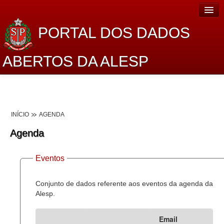
PORTAL DOS DADOS
ABERTOS DA ALESP
Home
Sobre o projeto
INÍCIO
AGENDA
Dados Abertos Alesp
Agenda
Lei de Acesso à Informação
Eventos
Dados Governamentais Abertos
Planejamento
Conjunto de dados referente aos eventos da agenda da
Alesp.
Catálogo de dados
Email
Processo Legislativo