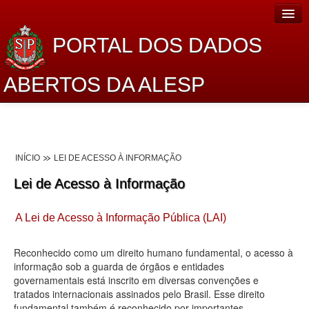
PORTAL DOS DADOS
ABERTOS DA ALESP
Home
Sobre o projeto
INÍCIO
LEI DE ACESSO À INFORMAÇÃO
Dados Abertos Alesp
Lei de Acesso à Informação
Lei de Acesso à Informação
A Lei de Acesso à Informação Pública (LAI)
Dados Governamentais Abertos
Planejamento
Reconhecido como um direito humano fundamental, o acesso à
informação sob a guarda de órgãos e entidades
Catálogo de dados
governamentais está inscrito em diversas convenções e
tratados internacionais assinados pelo Brasil. Esse direito
Processo Legislativo
fundamental também é reconhecido por importantes