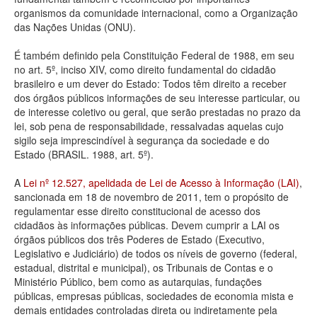
organismos da comunidade internacional, como a Organização
Deputados Estaduais
das Nações Unidas (ONU).
Administração
É também definido pela Constituição Federal de 1988, em seu
no art. 5º, inciso XIV, como direito fundamental do cidadão
Legislação
brasileiro e um dever do Estado: Todos têm direito a receber
dos órgãos públicos informações de seu interesse particular, ou
Agenda
de interesse coletivo ou geral, que serão prestadas no prazo da
lei, sob pena de responsabilidade, ressalvadas aquelas cujo
Perguntas frequentes
sigilo seja imprescindível à segurança da sociedade e do
Estado (BRASIL. 1988, art. 5º).
Contato
A
Lei nº 12.527, apelidada de Lei de Acesso à Informação (LAI)
,
sancionada em 18 de novembro de 2011, tem o propósito de
regulamentar esse direito constitucional de acesso dos
cidadãos às informações públicas. Devem cumprir a LAI os
órgãos públicos dos três Poderes de Estado (Executivo,
Legislativo e Judiciário) de todos os níveis de governo (federal,
estadual, distrital e municipal), os Tribunais de Contas e o
Ministério Público, bem como as autarquias, fundações
públicas, empresas públicas, sociedades de economia mista e
demais entidades controladas direta ou indiretamente pela