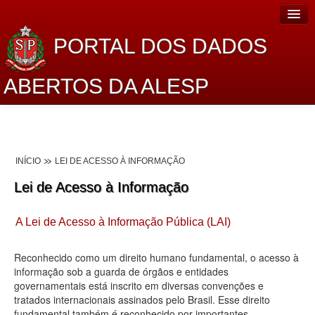
PORTAL DOS DADOS
ABERTOS DA ALESP
Home
Sobre o projeto
INÍCIO
LEI DE ACESSO À INFORMAÇÃO
Dados Abertos Alesp
Lei de Acesso à Informação
Lei de Acesso à Informação
A Lei de Acesso à Informação Pública (LAI)
Dados Governamentais Abertos
Planejamento
Reconhecido como um direito humano fundamental, o acesso à
informação sob a guarda de órgãos e entidades
Catálogo de dados
governamentais está inscrito em diversas convenções e
tratados internacionais assinados pelo Brasil. Esse direito
Processo Legislativo
fundamental também é reconhecido por importantes