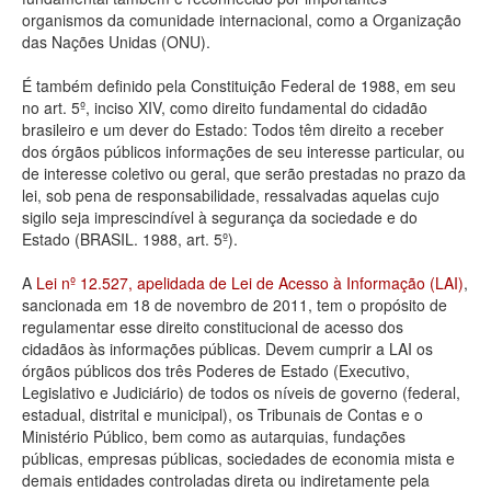
organismos da comunidade internacional, como a Organização
Deputados Estaduais
das Nações Unidas (ONU).
Administração
É também definido pela Constituição Federal de 1988, em seu
no art. 5º, inciso XIV, como direito fundamental do cidadão
Legislação
brasileiro e um dever do Estado: Todos têm direito a receber
dos órgãos públicos informações de seu interesse particular, ou
Agenda
de interesse coletivo ou geral, que serão prestadas no prazo da
lei, sob pena de responsabilidade, ressalvadas aquelas cujo
Perguntas frequentes
sigilo seja imprescindível à segurança da sociedade e do
Estado (BRASIL. 1988, art. 5º).
Contato
A
Lei nº 12.527, apelidada de Lei de Acesso à Informação (LAI)
,
sancionada em 18 de novembro de 2011, tem o propósito de
regulamentar esse direito constitucional de acesso dos
cidadãos às informações públicas. Devem cumprir a LAI os
órgãos públicos dos três Poderes de Estado (Executivo,
Legislativo e Judiciário) de todos os níveis de governo (federal,
estadual, distrital e municipal), os Tribunais de Contas e o
Ministério Público, bem como as autarquias, fundações
públicas, empresas públicas, sociedades de economia mista e
demais entidades controladas direta ou indiretamente pela