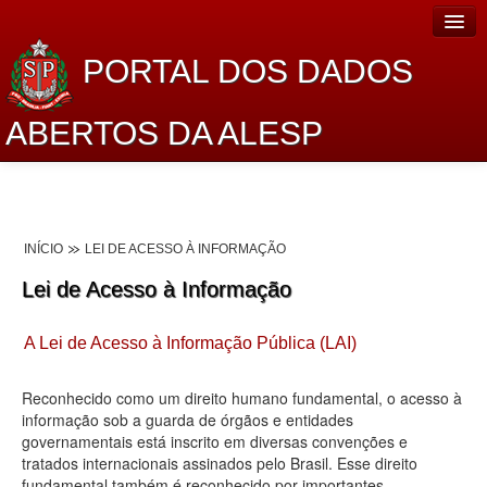
PORTAL DOS DADOS
ABERTOS DA ALESP
Home
Sobre o projeto
INÍCIO
LEI DE ACESSO À INFORMAÇÃO
Dados Abertos Alesp
Lei de Acesso à Informação
Lei de Acesso à Informação
A Lei de Acesso à Informação Pública (LAI)
Dados Governamentais Abertos
Planejamento
Reconhecido como um direito humano fundamental, o acesso à
informação sob a guarda de órgãos e entidades
Catálogo de dados
governamentais está inscrito em diversas convenções e
tratados internacionais assinados pelo Brasil. Esse direito
Processo Legislativo
fundamental também é reconhecido por importantes