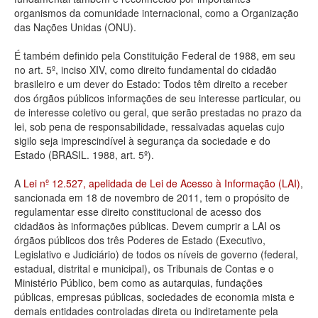
organismos da comunidade internacional, como a Organização
Deputados Estaduais
das Nações Unidas (ONU).
Administração
É também definido pela Constituição Federal de 1988, em seu
no art. 5º, inciso XIV, como direito fundamental do cidadão
Legislação
brasileiro e um dever do Estado: Todos têm direito a receber
dos órgãos públicos informações de seu interesse particular, ou
Agenda
de interesse coletivo ou geral, que serão prestadas no prazo da
lei, sob pena de responsabilidade, ressalvadas aquelas cujo
Perguntas frequentes
sigilo seja imprescindível à segurança da sociedade e do
Estado (BRASIL. 1988, art. 5º).
Contato
A
Lei nº 12.527, apelidada de Lei de Acesso à Informação (LAI)
,
sancionada em 18 de novembro de 2011, tem o propósito de
regulamentar esse direito constitucional de acesso dos
cidadãos às informações públicas. Devem cumprir a LAI os
órgãos públicos dos três Poderes de Estado (Executivo,
Legislativo e Judiciário) de todos os níveis de governo (federal,
estadual, distrital e municipal), os Tribunais de Contas e o
Ministério Público, bem como as autarquias, fundações
públicas, empresas públicas, sociedades de economia mista e
demais entidades controladas direta ou indiretamente pela