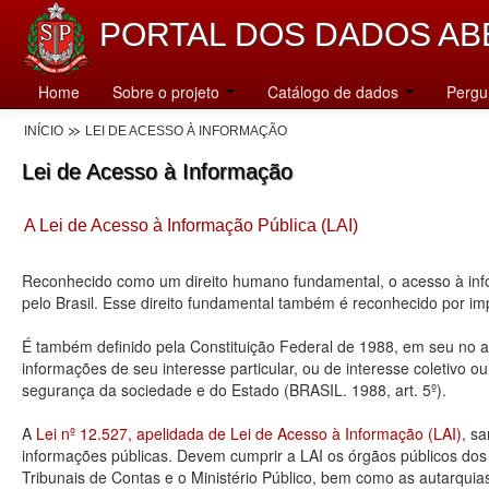
PORTAL DOS DADOS AB
Home
Sobre o projeto
Catálogo de dados
Pergu
INÍCIO
LEI DE ACESSO À INFORMAÇÃO
Lei de Acesso à Informação
A Lei de Acesso à Informação Pública (LAI)
Reconhecido como um direito humano fundamental, o acesso à info
pelo Brasil. Esse direito fundamental também é reconhecido por 
É também definido pela Constituição Federal de 1988, em seu no art
informações de seu interesse particular, ou de interesse coletivo o
segurança da sociedade e do Estado (BRASIL. 1988, art. 5º).
A
Lei nº 12.527, apelidada de Lei de Acesso à Informação (LAI)
, s
informações públicas. Devem cumprir a LAI os órgãos públicos dos tr
Tribunais de Contas e o Ministério Público, bem como as autarquia