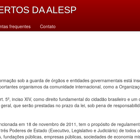
ERTOS DA ALESP
ntas frequentes
Contato
rmação sob a guarda de órgãos e entidades governamentais está inscr
importantes organismos da comunidade internacional, como a Organiz
. 5º, inciso XIV, como direito fundamental do cidadão brasileiro e um
u geral, que serão prestadas no prazo da lei, sob pena de responsabilid
ancionada em 18 de novembro de 2011, tem o propósito de regulamentar
ês Poderes de Estado (Executivo, Legislativo e Judiciário) de todos os n
s, fundações públicas, empresas públicas, sociedades de economia mis